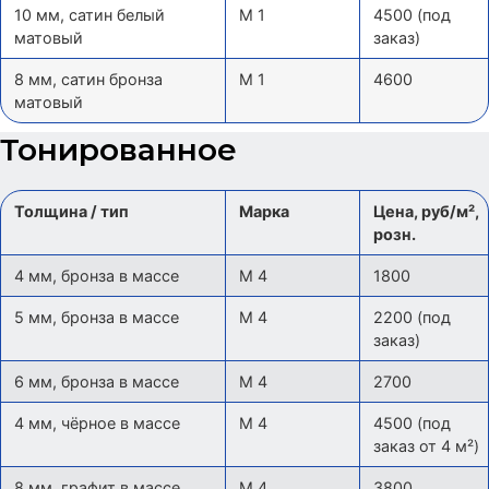
10 мм, сатин белый
М 1
4500 (под
матовый
заказ)
8 мм, сатин бронза
М 1
4600
матовый
Тонированное
Толщина / тип
Марка
Цена, руб/м²,
розн.
4 мм, бронза в массе
М 4
1800
5 мм, бронза в массе
М 4
2200 (под
заказ)
6 мм, бронза в массе
М 4
2700
4 мм, чёрное в массе
М 4
4500 (под
заказ от 4 м²)
8 мм, графит в массе
М 4
3800