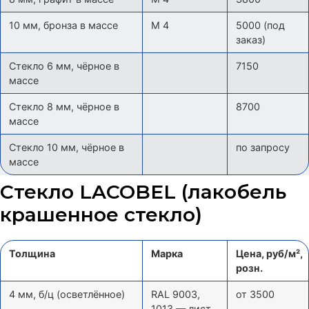
10 мм, бронза в массе
М 4
5000 (под
заказ)
Стекло 6 мм, чёрное в
7150
массе
Стекло 8 мм, чёрное в
8700
массе
Стекло 10 мм, чёрное в
по запросу
массе
Стекло LACOBEL (лакобель
крашенное стекло)
Толщина
Марка
Цена, руб/м²,
розн.
4 мм, б/ц (осветлённое)
RAL 9003,
от 3500
1013 — лист