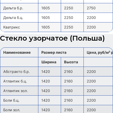
Дельта б.р.
1605
2250
2750
Дельта б.ц.
1605
2250
2200
Кватрикс
1605
2250
2200
Стекло узорчатое (Польша)
Наименование
Размер листа
Цена, руб/м² 
Ширина
Высота
Абстракто б.р.
1420
2160
2200
Атлантик б.ц.
1420
2160
2200
Атлантик зол.
1420
2160
2200
Боли б.ц.
1420
2160
2200
Боли зол.
1420
2160
2200