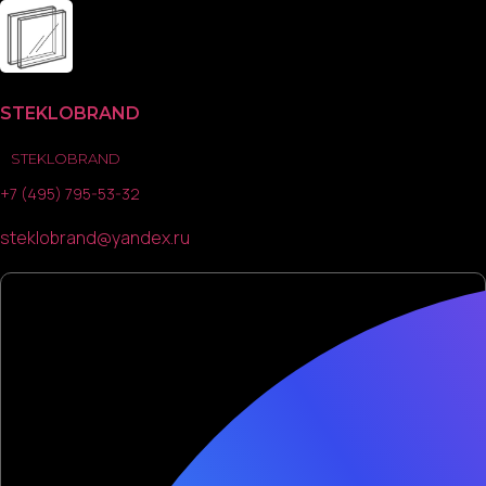
Skip
to
content
STEKLOBRAND
STEKLOBRAND
+7 (495) 795-53-32
steklobrand@yandex.ru